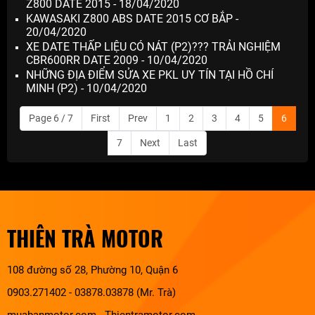
Z800 DATE 2015 - 18/04/2020
KAWASAKI Z800 ABS DATE 2015 CƠ BẮP -
20/04/2020
XE DATE THẤP LIỆU CÓ NÁT (P2)??? TRẢI NGHIỆM
CBR600RR DATE 2009 - 10/04/2020
NHỮNG ĐỊA ĐIỂM SỬA XE PKL UY TÍN TẠI HỒ CHÍ
MINH (P2) - 10/04/2020
Page 6 / 7
First
Prev
1
2
3
4
5
6
7
Next
Last
THIÊN TRÀ MOTOR
108 đường số 28, Phường 10, Quận 6
0903.271402 - 03878.03878 (Mr. Trà)