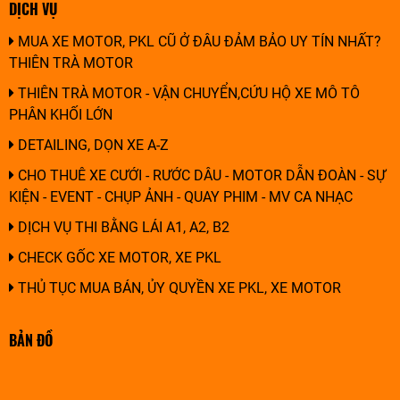
DỊCH VỤ
MUA XE MOTOR, PKL CŨ Ở ĐÂU ĐẢM BẢO UY TÍN NHẤT?
THIÊN TRÀ MOTOR
THIÊN TRÀ MOTOR - VẬN CHUYỂN,CỨU HỘ XE MÔ TÔ
PHÂN KHỐI LỚN
DETAILING, DỌN XE A-Z
CHO THUÊ XE CƯỚI - RƯỚC DÂU - MOTOR DẪN ĐOÀN - SỰ
KIỆN - EVENT - CHỤP ẢNH - QUAY PHIM - MV CA NHẠC
DỊCH VỤ THI BẰNG LÁI A1, A2, B2
CHECK GỐC XE MOTOR, XE PKL
THỦ TỤC MUA BÁN, ỦY QUYỀN XE PKL, XE MOTOR
BẢN ĐỒ