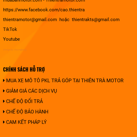
muabanmotor.com
-
Thientramotor.com
https://www.facebook.com/cao.thientra
thientramotor@gmail.com hoặc thientrakts@gmail.com
TikTok
Youtube
design by chuonghung
CHÍNH SÁCH HỖ TRỢ
MUA XE MÔ TÔ PKL TRẢ GÓP TẠI THIÊN TRÀ MOTOR
GIẢM GIÁ CÁC DỊCH VỤ
CHẾ ĐỘ ĐỔI TRẢ
CHẾ ĐỘ BẢO HÀNH
CAM KẾT PHÁP LÝ