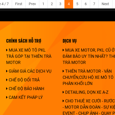
 4 / 7
First
Prev
1
2
3
4
5
6
7
Next
CHÍNH SÁCH HỖ TRỢ
DỊCH VỤ
MUA XE MÔ TÔ PKL
MUA XE MOTOR, PKL CŨ Ở
TRẢ GÓP TẠI THIÊN TRÀ
ĐẢM BẢO UY TÍN NHẤT? TH
MOTOR
TRÀ MOTOR
GIẢM GIÁ CÁC DỊCH VỤ
THIÊN TRÀ MOTOR - VẬN
CHUYỂN,CỨU HỘ XE MÔ TÔ
CHẾ ĐỘ ĐỔI TRẢ
PHÂN KHỐI LỚN
CHẾ ĐỘ BẢO HÀNH
DETAILING, DỌN XE A-Z
CAM KẾT PHÁP LÝ
CHO THUÊ XE CƯỚI - RƯỚC
- MOTOR DẪN ĐOÀN - SỰ KIỆ
EVENT - CHỤP ẢNH - QUAY 