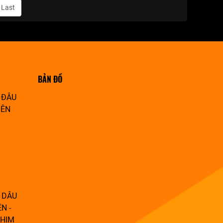
Last
BẢN ĐỒ
 ĐÂU
IÊN
 DÂU
N -
PHIM