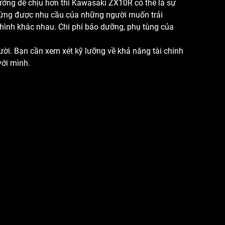
ng dễ chịu hơn thì Kawasaki ZX10R có thể là sự
p ứng được nhu cầu của những người muốn trải
 hình khác nhau. Chi phí bảo dưỡng, phụ tùng của
. Bạn cần xem xét kỹ lưỡng về khả năng tài chính
với mình.