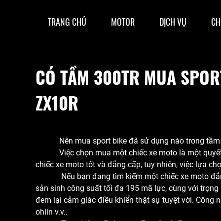
TRANG CHỦ
MOTOR
DỊCH VỤ
CH
CÓ TẦM 300TR MUA SPORT
ZX10R
Nên mua sport bike đã sử dụng nào trong tầm g
Việc chọn mua một chiếc xe moto là một quyết địn
chiếc xe moto tốt và đẳng cấp, tuy nhiên, việc lựa c
Nếu bạn đang tìm kiếm một chiếc xe moto đẳng cấp v
sản sinh công suất tối đa 195 mã lực, cùng với trọng 
đem lại cảm giác điều khiển thật sự tuyệt vời. Công
ohlin v.v..