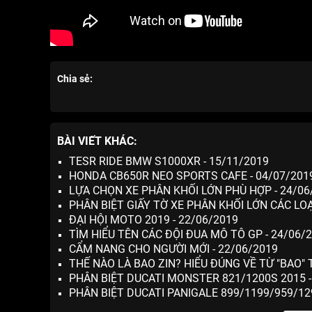
Chia sẻ:
BÀI VIẾT KHÁC:
TESR RIDE BMW S1000XR - 15/11/2019
HONDA CB650R NEO SPORTS CAFE - 04/07/201
LỰA CHỌN XE PHÂN KHỐI LỚN PHÙ HỢP - 24/06
PHÂN BIỆT GIẤY TỜ XE PHÂN KHỐI LỚN CÁC LOẠI
ĐẠI HỘI MOTO 2019 - 22/06/2019
TÌM HIỂU TÊN CÁC ĐỘI ĐUA MÔ TÔ GP - 24/06/
CẨM NANG CHO NGƯỜI MỚI - 22/06/2019
THẾ NÀO LÀ BAO ZIN? HIỂU ĐÚNG VỀ TỪ "BAO" 
PHÂN BIỆT DUCATI MONSTER 821/1200S 2015 -
PHÂN BIỆT DUCATI PANIGALE 899/1199/959/129