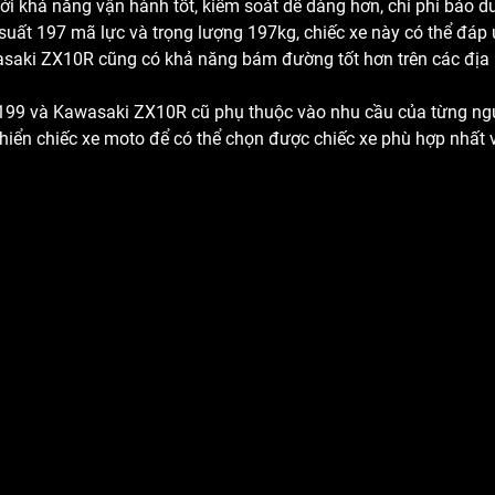
 năng vận hành tốt, kiểm soát dễ dàng hơn, chi phí bảo dưỡ
 suất 197 mã lực và trọng lượng 197kg, chiếc xe này có thể đá
awasaki ZX10R cũng có khả năng bám đường tốt hơn trên các địa
 và Kawasaki ZX10R cũ phụ thuộc vào nhu cầu của từng người
iển chiếc xe moto để có thể chọn được chiếc xe phù hợp nhất 