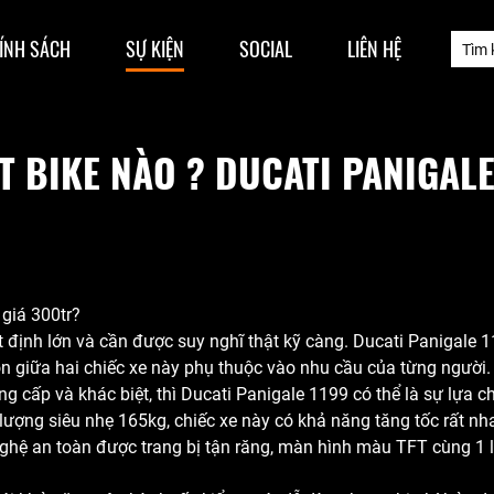
ÍNH SÁCH
SỰ KIỆN
SOCIAL
LIÊN HỆ
 BIKE NÀO ? DUCATI PANIGAL
iá 300tr?
h lớn và cần được suy nghĩ thật kỹ càng. Ducati Panigale 
họn giữa hai chiếc xe này phụ thuộc vào nhu cầu của từng người.
à khác biệt, thì Ducati Panigale 1199 có thể là sự lựa chọn
lượng siêu nhẹ 165kg, chiếc xe này có khả năng tăng tốc rất nha
 nghệ an toàn được trang bị tận răng, màn hình màu TFT cùng 1 