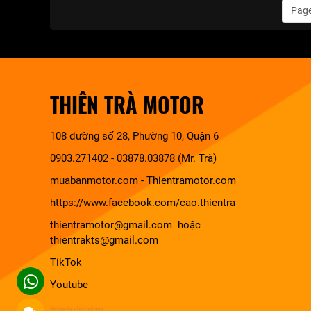
Page
THIÊN TRÀ MOTOR
108 đường số 28, Phường 10, Quận 6
0903.271402 - 03878.03878 (Mr. Trà)
muabanmotor.com
-
Thientramotor.com
https://www.facebook.com/cao.thientra
thientramotor@gmail.com hoặc
thientrakts@gmail.com
TikTok
Youtube
design by chuonghung