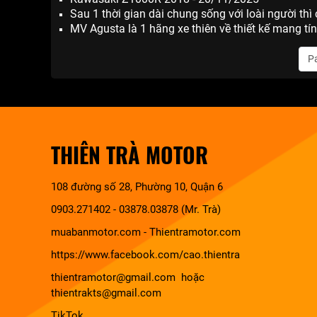
Sau 1 thời gian dài chung sống với loài người thì
MV Agusta là 1 hãng xe thiên về thiết kế mang t
Pa
THIÊN TRÀ MOTOR
108 đường số 28, Phường 10, Quận 6
0903.271402 - 03878.03878 (Mr. Trà)
muabanmotor.com
-
Thientramotor.com
https://www.facebook.com/cao.thientra
thientramotor@gmail.com hoặc
thientrakts@gmail.com
TikTok