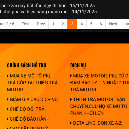
 các e zai này bắt đầu dậy thì hơn - 15/11/2025
ính đột phá và hiệu năng mạnh mẽ. - 14/11/2025
ge 3 / 6
First
Prev
1
2
3
4
5
6
Next
La
CHÍNH SÁCH HỖ TRỢ
DỊCH VỤ
MUA XE MÔ TÔ PKL
MUA XE MOTOR, PKL CŨ Ở
TRẢ GÓP TẠI THIÊN TRÀ
ĐẢM BẢO UY TÍN NHẤT? TH
MOTOR
TRÀ MOTOR
GIẢM GIÁ CÁC DỊCH VỤ
THIÊN TRÀ MOTOR - VẬN
CHUYỂN,CỨU HỘ XE MÔ TÔ
CHẾ ĐỘ ĐỔI TRẢ
PHÂN KHỐI LỚN
CHẾ ĐỘ BẢO HÀNH
DETAILING, DỌN XE A-Z
CAM KẾT PHÁP LÝ