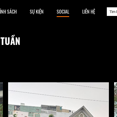
ÍNH SÁCH
SỰ KIỆN
SOCIAL
LIÊN HỆ
 TUẦN