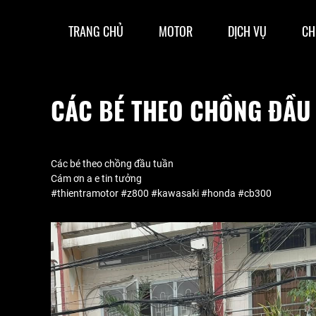
TRANG CHỦ
MOTOR
DỊCH VỤ
CH
CÁC BÉ THEO CHỒNG ĐẦU
Các bé theo chồng đầu tuần
Cám ơn a e tin tưởng
#thientramotor #z800 #kawasaki #honda #cb300