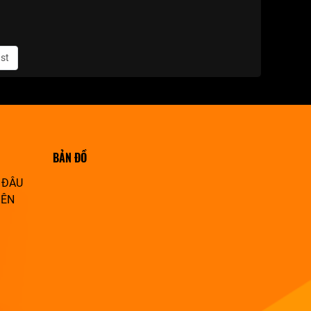
st
BẢN ĐỒ
 ĐÂU
IÊN