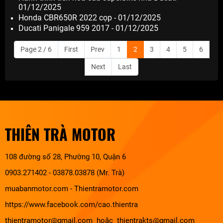
01/12/2025
Honda CBR650R 2022 cọp - 01/12/2025
Ducati Panigale 959 2017 - 01/12/2025
Page 2 / 6
First
Prev
1
2
3
4
5
6
Next
Last
THIÊN TRÀ MOTOR
108 đường số 28, Phường 10, Quận 6
0903.271402 - 03878.03878 (Mr. Trà)
muabanmotor.com
-
Thientramotor.com
https://www.facebook.com/cao.thientra
thientramotor@gmail.com hoặc thientrakts@gmail.com