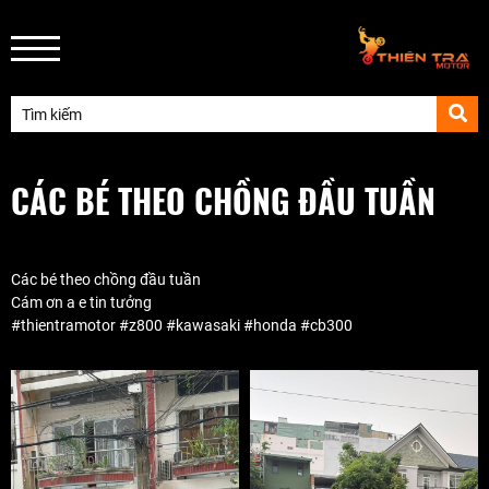
CÁC BÉ THEO CHỒNG ĐẦU TUẦN
Các bé theo chồng đầu tuần
Cám ơn a e tin tưởng
#thientramotor #z800 #kawasaki #honda #cb300