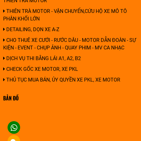
THIÊN TRÀ MOTOR
THIÊN TRÀ MOTOR - VẬN CHUYỂN,CỨU HỘ XE MÔ TÔ
PHÂN KHỐI LỚN
DETAILING, DỌN XE A-Z
CHO THUÊ XE CƯỚI - RƯỚC DÂU - MOTOR DẪN ĐOÀN - SỰ
KIỆN - EVENT - CHỤP ẢNH - QUAY PHIM - MV CA NHẠC
DỊCH VỤ THI BẰNG LÁI A1, A2, B2
CHECK GỐC XE MOTOR, XE PKL
THỦ TỤC MUA BÁN, ỦY QUYỀN XE PKL, XE MOTOR
BẢN ĐỒ