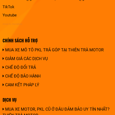
TikTok
Youtube
design by chuonghung
CHÍNH SÁCH HỖ TRỢ
MUA XE MÔ TÔ PKL TRẢ GÓP TẠI THIÊN TRÀ MOTOR
GIẢM GIÁ CÁC DỊCH VỤ
CHẾ ĐỘ ĐỔI TRẢ
CHẾ ĐỘ BẢO HÀNH
CAM KẾT PHÁP LÝ
DỊCH VỤ
MUA XE MOTOR, PKL CŨ Ở ĐÂU ĐẢM BẢO UY TÍN NHẤT?