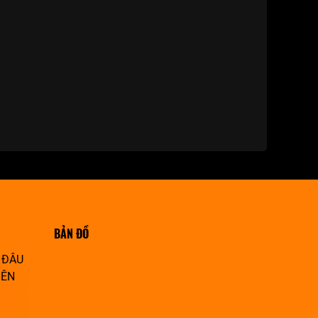
BẢN ĐỒ
 ĐÂU
IÊN