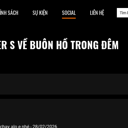
ÍNH SÁCH
SỰ KIỆN
SOCIAL
LIÊN HỆ
ER S VỀ BUÔN HỒ TRONG ĐÊM
chạy alo e nhé - 28/02/2026