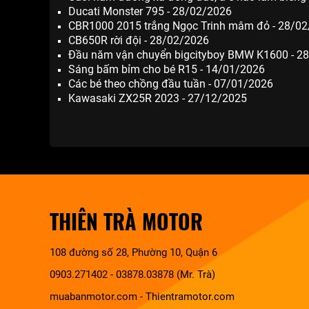
Ducati Monster 795 - 28/02/2026
CBR1000 2015 trắng Ngọc Trinh mâm đỏ - 28/0
CB650R rời đội - 28/02/2026
Đầu năm vận chuyển bigcityboy BMW K1600 - 2
Sáng bấm bỉm cho bé R15 - 14/01/2026
Các bé theo chồng đầu tuần - 07/01/2026
Kawasaki ZX25R 2023 - 27/12/2025
THIÊN TRÀ MOTOR
108 đường số 28, Phường 10, Quận 6
0903.271402 - 03878.03878 (Mr. Trà)
muabanmotor.com
-
Thientramotor.com