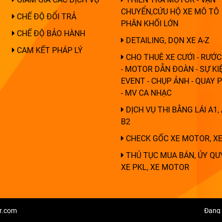
CHUYỂN,CỨU HỘ XE MÔ TÔ
CHẾ ĐỘ ĐỔI TRẢ
PHÂN KHỐI LỚN
CHẾ ĐỘ BẢO HÀNH
DETAILING, DỌN XE A-Z
CAM KẾT PHÁP LÝ
CHO THUÊ XE CƯỚI - RƯỚC
- MOTOR DẪN ĐOÀN - SỰ KIỆ
EVENT - CHỤP ẢNH - QUAY 
- MV CA NHẠC
DỊCH VỤ THI BẰNG LÁI A1, 
B2
CHECK GỐC XE MOTOR, XE
THỦ TỤC MUA BÁN, ỦY QU
XE PKL, XE MOTOR
r.com
Đang 