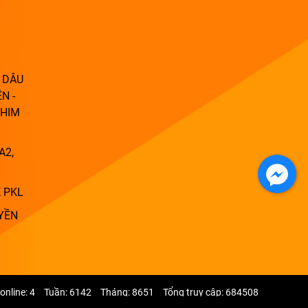
 DÂU
N -
PHIM
A2,
 PKL
YỀN
online: 4
Tuần: 6142
Tháng: 8651
Tổng truy cập: 684508