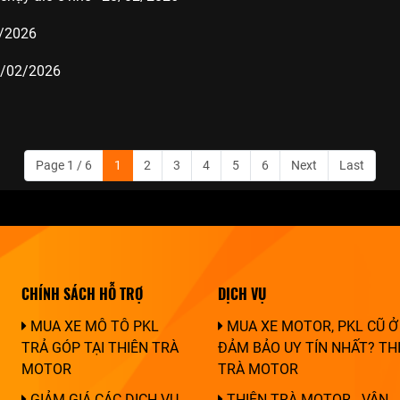
2/2026
8/02/2026
Page 1 / 6
1
2
3
4
5
6
Next
Last
CHÍNH SÁCH HỖ TRỢ
DỊCH VỤ
MUA XE MÔ TÔ PKL
MUA XE MOTOR, PKL CŨ Ở
TRẢ GÓP TẠI THIÊN TRÀ
ĐẢM BẢO UY TÍN NHẤT? TH
MOTOR
TRÀ MOTOR
GIẢM GIÁ CÁC DỊCH VỤ
THIÊN TRÀ MOTOR - VẬN