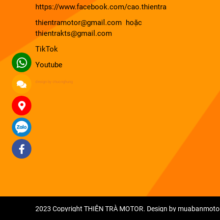
https://www.facebook.com/cao.thientra
thientramotor@gmail.com hoặc
thientrakts@gmail.com
TikTok
Youtube
design by chuonghung
2023 Copyright THIÊN TRÀ MOTOR. Design by muabanmoto