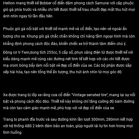
Hellion mang thiết kế Bobber cổ điển đậm phong cách Samurai với cặp phuộc
giò gà phía trước và nhiều chi tiết được thiết kế trau chuốt đẹp mắt thu hút mọi
ánh nhìn ngay từ lần đầu tiên.
Phuộc giò gà nổi bật với thiết kế mạnh mẽ và cổ điển, tạo nên vẻ ngoài ấn
tượng cho xe. Khung giò gà chắc chắn không chỉ nâng tầm ngoại hình mà còn
khẳng định phong cách độc đáo, khiến chiếc xe trở thành tâm điểm chú ý.
Động cơ V-Twin,dung tích 255cc, 5 cấp số, phun xăng điện tử được thiết kế với
kiểu dáng mạnh mẽ cùng các đường nét tinh tế kết hợp với các chi tiết được
mạ crom bóng bẩy làm nổi bật vẻ đẹp cổ điển của xe. Các bộ phận được sắp
xếp hài hòa, tạo nên tổng thể ấn tượng, thu hút ánh nhìn từ mọi góc độ
Xe được trang bị lốp xe răng cưa cổ điển “Vintage serrated tire”, mang lại sự nổi
bật và phong cách độc đáo. Thiết kế này không chỉ tăng cường độ bám đường
mà còn tạo cảm giác mạnh mẽ, phù hợp với vẻ đẹp cổ điển của xe.
Trang bị phanh đĩa trước và sau đường kính lần lượt 300mm, 280mm kết hợp
với hệ thống ABS 2 kênh đảm bảo an toàn, giúp người lái tự tin hơn trong mọi
tình huống.