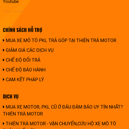
Youtube
design by chuonghung
CHÍNH SÁCH HỖ TRỢ
MUA XE MÔ TÔ PKL TRẢ GÓP TẠI THIÊN TRÀ MOTOR
GIẢM GIÁ CÁC DỊCH VỤ
CHẾ ĐỘ ĐỔI TRẢ
CHẾ ĐỘ BẢO HÀNH
CAM KẾT PHÁP LÝ
DỊCH VỤ
MUA XE MOTOR, PKL CŨ Ở ĐÂU ĐẢM BẢO UY TÍN NHẤT?
THIÊN TRÀ MOTOR
THIÊN TRÀ MOTOR - VẬN CHUYỂN,CỨU HỘ XE MÔ TÔ