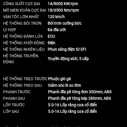
CÔNG SUẤT CỰC ĐẠI
14/8000 kW/rpm
MÔ MEN XOẮN CỰC ĐẠI
18/6500 Nm/rpm
VẬN TỐC LỚN NHẤT
120 km/h
HỆ THỐNG BÔI TRƠN
Bôi trơn cưỡng bức
LY HỢP
Đa đĩa ướt
HỆ THỐNG ĐÁNH LỬA
ECU
HỆ THỐNG KHỞI ĐỘNG
Điện
HỆ THỐNG NHIÊN LIỆU
Phun xăng điện tử EFI
HỆ THỐNG TRUYỀN
Truyền động xích, 5 cấp
ĐỘNG
HỆ THỐNG TREO TRƯỚC
Phuộc giò gà
HỆ THỐNG TREO SAU
Giảm sóc lò xo đơn
PHANH TRƯỚC
Phanh đĩa pít tông đơn 300mm, ABS
PHANH SAU
Phanh đĩa pít tông kép 280mm, ABS
LỐP TRƯỚC
5.0-16 Lốp răng cưa cổ điển
LỐP SAU
5.0-16 Lốp răng cưa cổ điển