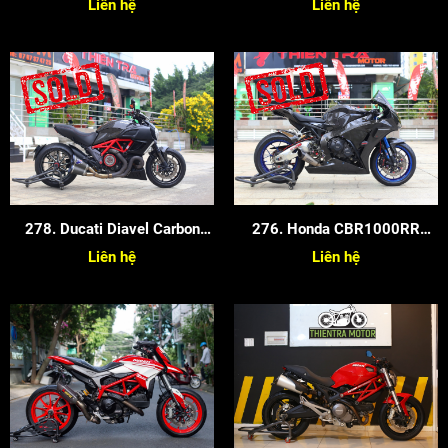
Liên hệ
Liên hệ
278. Ducati Diavel Carbon
276. Honda CBR1000RR
2014
2015
Liên hệ
Liên hệ