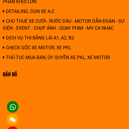
PHÂN KHỐI LỚN
DETAILING, DỌN XE A-Z
CHO THUÊ XE CƯỚI - RƯỚC DÂU - MOTOR DẪN ĐOÀN - SỰ
KIỆN - EVENT - CHỤP ẢNH - QUAY PHIM - MV CA NHẠC
DỊCH VỤ THI BẰNG LÁI A1, A2, B2
CHECK GỐC XE MOTOR, XE PKL
THỦ TỤC MUA BÁN, ỦY QUYỀN XE PKL, XE MOTOR
BẢN ĐỒ