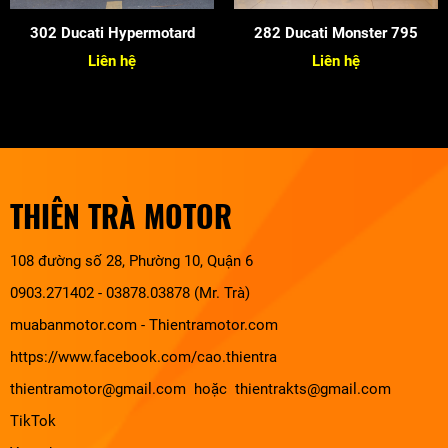
302 Ducati Hypermotard
282 Ducati Monster 795
Liên hệ
Liên hệ
THIÊN TRÀ MOTOR
108 đường số 28, Phường 10, Quận 6
0903.271402 - 03878.03878 (Mr. Trà)
muabanmotor.com
-
Thientramotor.com
https://www.facebook.com/cao.thientra
thientramotor@gmail.com hoặc thientrakts@gmail.com
TikTok