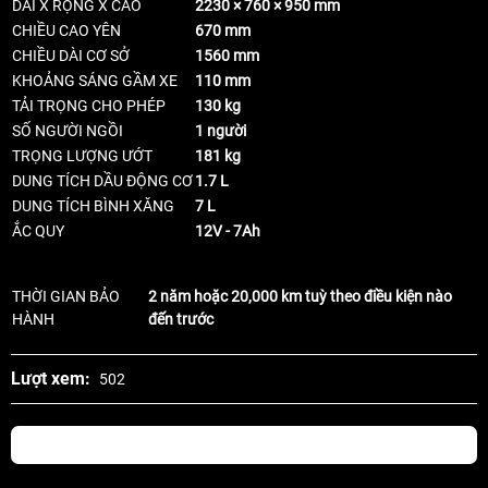
DÀI X RỘNG X CAO
2230 × 760 × 950 mm
CHIỀU CAO YÊN
670 mm
CHIỀU DÀI CƠ SỞ
1560 mm
KHOẢNG SÁNG GẦM XE
110 mm
TẢI TRỌNG CHO PHÉP
130 kg
SỐ NGƯỜI NGỒI
1 người
TRỌNG LƯỢNG ƯỚT
181 kg
DUNG TÍCH DẦU ĐỘNG CƠ
1.7 L
DUNG TÍCH BÌNH XĂNG
7 L
ẮC QUY
12V - 7Ah
THỜI GIAN BẢO
2 năm hoặc 20,000 km tuỳ theo điều kiện nào
HÀNH
đến trước
Lượt xem:
502