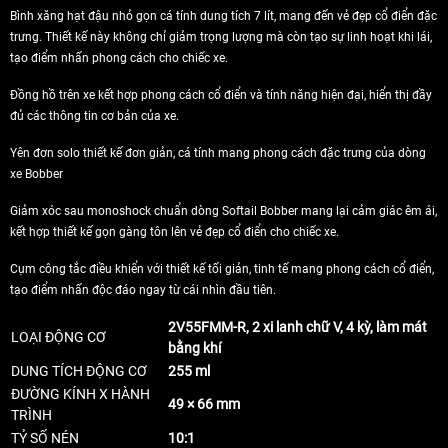
Bình xăng hạt đậu nhỏ gọn cá tính dung tích 7 lít, mang đến vẻ đẹp cổ điển đặc
trưng. Thiết kế này không chỉ giảm trọng lượng mà còn tạo sự linh hoạt khi lái,
tạo điểm nhấn phong cách cho chiếc xe.
Đồng hồ trên xe kết hợp phong cách cổ điển và tính năng hiện đại, hiển thị đầy
đủ các thông tin cơ bản của xe.
Yên đơn solo thiết kế đơn giản, cá tính mang phong cách đặc trưng của dòng
xe Bobber
Giảm xóc sau monoshock chuẩn dòng Softail Bobber mang lại cảm giác êm ái,
kết hợp thiết kế gọn gàng tôn lên vẻ đẹp cổ điển cho chiếc xe.
Cụm công tắc điều khiển với thiết kế tối giản, tinh tế mang phong cách cổ điển,
tạo điểm nhấn độc đáo ngay từ cái nhìn đầu tiên.
2V55FMM-R, 2 xi lanh chữ V, 4 kỳ, làm mát
LOẠI ĐỘNG CƠ
bằng khí
DUNG TÍCH ĐỘNG CƠ
255 ml
ĐƯỜNG KÍNH X HÀNH
49 × 66 mm
TRÌNH
TỶ SỐ NÉN
10:1