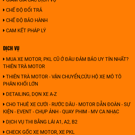
CHẾ ĐỘ ĐỔI TRẢ
CHẾ ĐỘ BẢO HÀNH
CAM KẾT PHÁP LÝ
DỊCH VỤ
MUA XE MOTOR, PKL CŨ Ở ĐÂU ĐẢM BẢO UY TÍN NHẤT?
THIÊN TRÀ MOTOR
THIÊN TRÀ MOTOR - VẬN CHUYỂN,CỨU HỘ XE MÔ TÔ
PHÂN KHỐI LỚN
DETAILING, DỌN XE A-Z
CHO THUÊ XE CƯỚI - RƯỚC DÂU - MOTOR DẪN ĐOÀN - SỰ
KIỆN - EVENT - CHỤP ẢNH - QUAY PHIM - MV CA NHẠC
DỊCH VỤ THI BẰNG LÁI A1, A2, B2
CHECK GỐC XE MOTOR, XE PKL