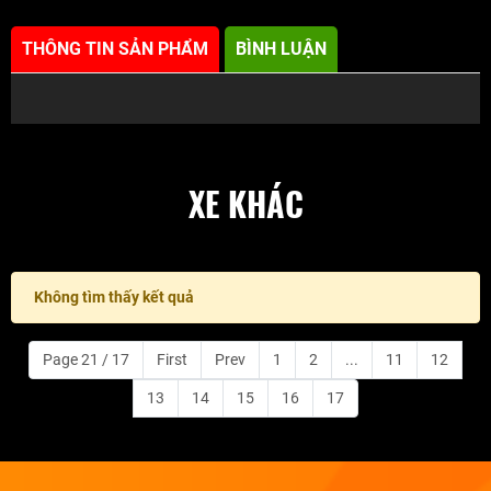
THÔNG TIN SẢN PHẨM
BÌNH LUẬN
XE KHÁC
Không tìm thấy kết quả
Page 21 / 17
First
Prev
1
2
...
11
12
13
14
15
16
17