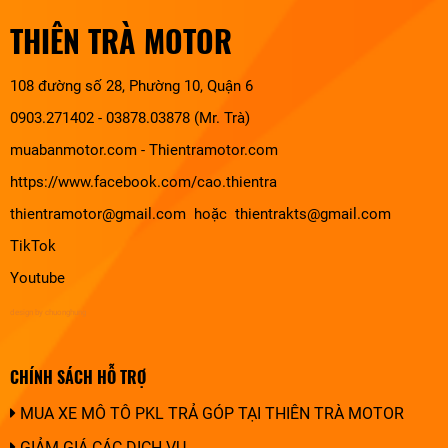
THIÊN TRÀ MOTOR
108 đường số 28, Phường 10, Quận 6
0903.271402 - 03878.03878 (Mr. Trà)
muabanmotor.com
-
Thientramotor.com
https://www.facebook.com/cao.thientra
thientramotor@gmail.com hoặc thientrakts@gmail.com
TikTok
Youtube
design by chuonghung
CHÍNH SÁCH HỖ TRỢ
MUA XE MÔ TÔ PKL TRẢ GÓP TẠI THIÊN TRÀ MOTOR
GIẢM GIÁ CÁC DỊCH VỤ