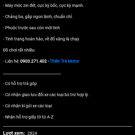
- Máy móc zin đét, cực kỳ bốc, cực kỳ mạnh.
- Chảng ba, gắp ngon lành, chuẩn chỉ.
- Phuộc trước sau còn mới tinh
- Tình trạng hoàn hảo, về đổ xăng là chạy
Đồ chơi rất nhiều:
- Liên hệ:
0903.271.402 -
Thiên Trà Motor
________________________________
- Có hỗ trợ trả góp
- Có nhận giao lưu đổi xe các loại bù trừ hợp lý.
- Có nhận kí gửi xe các loại
- Nhận hỗ trợ giấy tờ từ A-Z
Lượt xem:
2824