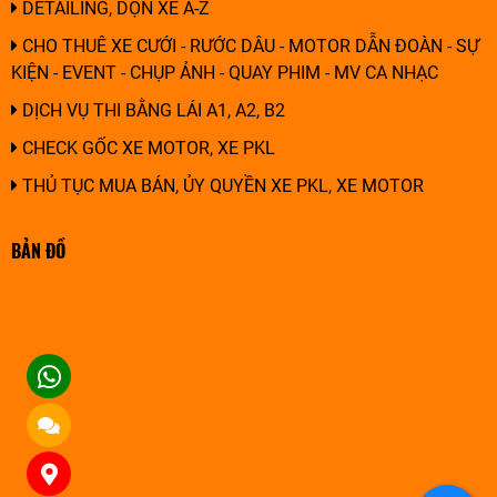
DETAILING, DỌN XE A-Z
CHO THUÊ XE CƯỚI - RƯỚC DÂU - MOTOR DẪN ĐOÀN - SỰ
KIỆN - EVENT - CHỤP ẢNH - QUAY PHIM - MV CA NHẠC
DỊCH VỤ THI BẰNG LÁI A1, A2, B2
CHECK GỐC XE MOTOR, XE PKL
THỦ TỤC MUA BÁN, ỦY QUYỀN XE PKL, XE MOTOR
BẢN ĐỒ