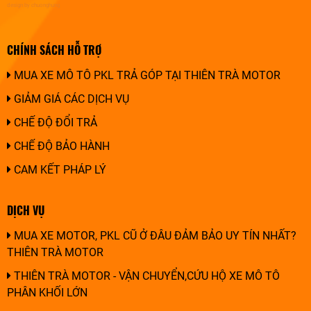
design by chuonghung
CHÍNH SÁCH HỖ TRỢ
MUA XE MÔ TÔ PKL TRẢ GÓP TẠI THIÊN TRÀ MOTOR
GIẢM GIÁ CÁC DỊCH VỤ
CHẾ ĐỘ ĐỔI TRẢ
CHẾ ĐỘ BẢO HÀNH
CAM KẾT PHÁP LÝ
DỊCH VỤ
MUA XE MOTOR, PKL CŨ Ở ĐÂU ĐẢM BẢO UY TÍN NHẤT?
THIÊN TRÀ MOTOR
THIÊN TRÀ MOTOR - VẬN CHUYỂN,CỨU HỘ XE MÔ TÔ
PHÂN KHỐI LỚN