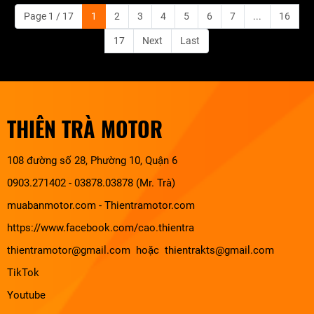
Page 1 / 17
1
2
3
4
5
6
7
...
16
17
Next
Last
THIÊN TRÀ MOTOR
108 đường số 28, Phường 10, Quận 6
0903.271402 - 03878.03878 (Mr. Trà)
muabanmotor.com
-
Thientramotor.com
https://www.facebook.com/cao.thientra
thientramotor@gmail.com hoặc thientrakts@gmail.com
TikTok
Youtube