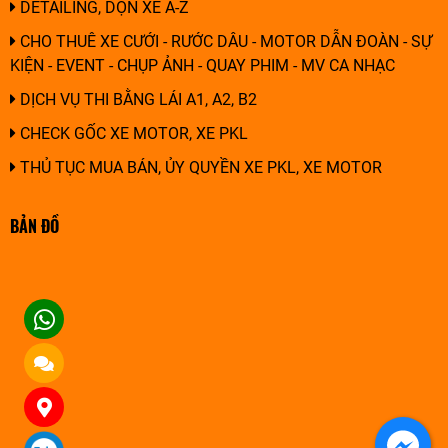
DETAILING, DỌN XE A-Z
CHO THUÊ XE CƯỚI - RƯỚC DÂU - MOTOR DẪN ĐOÀN - SỰ
KIỆN - EVENT - CHỤP ẢNH - QUAY PHIM - MV CA NHẠC
DỊCH VỤ THI BẰNG LÁI A1, A2, B2
CHECK GỐC XE MOTOR, XE PKL
THỦ TỤC MUA BÁN, ỦY QUYỀN XE PKL, XE MOTOR
BẢN ĐỒ