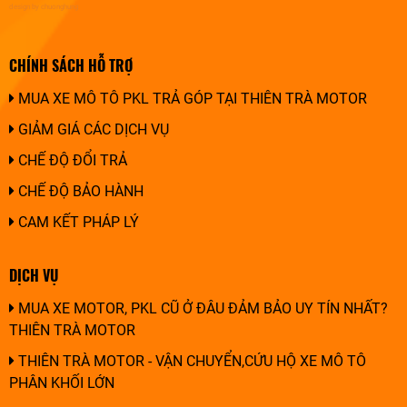
design by chuonghung
CHÍNH SÁCH HỖ TRỢ
MUA XE MÔ TÔ PKL TRẢ GÓP TẠI THIÊN TRÀ MOTOR
GIẢM GIÁ CÁC DỊCH VỤ
CHẾ ĐỘ ĐỔI TRẢ
CHẾ ĐỘ BẢO HÀNH
CAM KẾT PHÁP LÝ
DỊCH VỤ
MUA XE MOTOR, PKL CŨ Ở ĐÂU ĐẢM BẢO UY TÍN NHẤT?
THIÊN TRÀ MOTOR
THIÊN TRÀ MOTOR - VẬN CHUYỂN,CỨU HỘ XE MÔ TÔ
PHÂN KHỐI LỚN