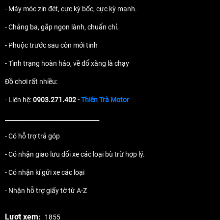
- Máy móc zin đét, cực kỳ bốc, cực kỳ mạnh.
- Chảng ba, gắp ngon lành, chuẩn chỉ.
- Phuộc trước sau còn mới tinh
- Tình trạng hoàn hảo, về đổ xăng là chạy
Đồ chơi rất nhiều:
- Liên hệ:
0903.271.402 -
Thiên Trà Motor
________________________________
- Có hỗ trợ trả góp
- Có nhận giao lưu đổi xe các loại bù trừ hợp lý.
- Có nhận kí gửi xe các loại
- Nhận hỗ trợ giấy tờ từ A-Z
Lượt xem:
1855