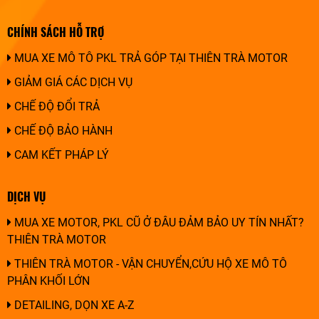
CHÍNH SÁCH HỖ TRỢ
MUA XE MÔ TÔ PKL TRẢ GÓP TẠI THIÊN TRÀ MOTOR
GIẢM GIÁ CÁC DỊCH VỤ
CHẾ ĐỘ ĐỔI TRẢ
CHẾ ĐỘ BẢO HÀNH
CAM KẾT PHÁP LÝ
DỊCH VỤ
MUA XE MOTOR, PKL CŨ Ở ĐÂU ĐẢM BẢO UY TÍN NHẤT?
THIÊN TRÀ MOTOR
THIÊN TRÀ MOTOR - VẬN CHUYỂN,CỨU HỘ XE MÔ TÔ
PHÂN KHỐI LỚN
DETAILING, DỌN XE A-Z