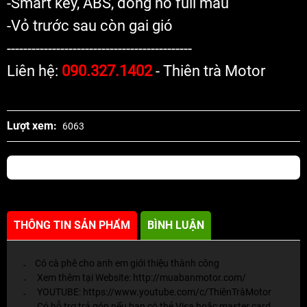
-Smart key, ABS, đồng hồ full màu
-Vỏ trước sau còn gai gió
---------------------------------------------
Liên hệ:
090.327.1402
- Thiên trà Motor
Lượt xem:
6063
THÔNG TIN SẢN PHẨM
BÌNH LUẬN
Có cà phê cho anh em giới thiệu thành công
-
Xem thêm tại Website:
http://muabanmotor.com/
-
YOUTUBE:
https://www.youtube.com/c/ThiênTràMotor
-
Có hỗ trợ trả góp nếu bạn có thẻ Visa hoặc master card