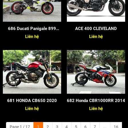
686 Ducati Panigale 899
ACE 400 CLEVELAND
2015
Liên hệ
Liên hệ
681 HONDA CB650 2020
682 Honda CBR1000RR 2014
Liên hệ
Liên hệ
Page 1 / 17
1
2
3
4
5
6
7
...
16