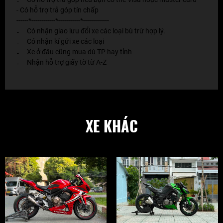
-
- Có hỗ trợ trả góp tín chấp
------*------------*-----------*-------------
Có nhận giao lưu đổi xe các loại bù trừ hợp lý.
-
Có nhận kí gửi xe các loại
-
Xe ở đâu cũng mua dù TP hay tỉnh
-
Nhận hỗ trợ giấy tờ từ A-Z
-
XE KHÁC