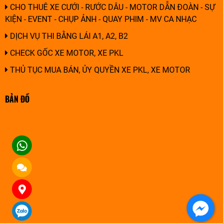
CHO THUÊ XE CƯỚI - RƯỚC DÂU - MOTOR DẪN ĐOÀN - SỰ
KIỆN - EVENT - CHỤP ẢNH - QUAY PHIM - MV CA NHẠC
DỊCH VỤ THI BẰNG LÁI A1, A2, B2
CHECK GỐC XE MOTOR, XE PKL
THỦ TỤC MUA BÁN, ỦY QUYỀN XE PKL, XE MOTOR
BẢN ĐỒ