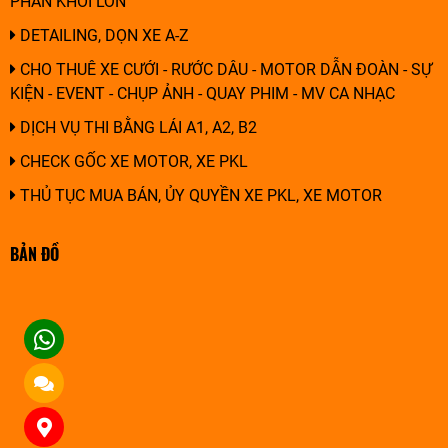
PHÂN KHỐI LỚN
DETAILING, DỌN XE A-Z
CHO THUÊ XE CƯỚI - RƯỚC DÂU - MOTOR DẪN ĐOÀN - SỰ
KIỆN - EVENT - CHỤP ẢNH - QUAY PHIM - MV CA NHẠC
DỊCH VỤ THI BẰNG LÁI A1, A2, B2
CHECK GỐC XE MOTOR, XE PKL
THỦ TỤC MUA BÁN, ỦY QUYỀN XE PKL, XE MOTOR
BẢN ĐỒ