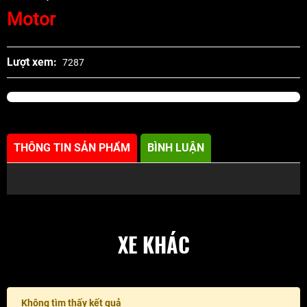
Motor
Lượt xem:
7287
THÔNG TIN SẢN PHẨM
BÌNH LUẬN
XE KHÁC
Không tìm thấy kết quả