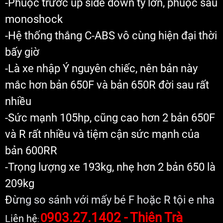
-Phuộc trước up side down ty lớn, phuộc sau
monoshock
-Hệ thống thắng C-ABS vô cùng hiện đại thời
bấy giờ
-Là xe nhập Ý nguyên chiếc, nên bản này
mắc hơn bản 650F và bản 650R đời sau rất
nhiều
-Sức mạnh 105hp, cũng cao hơn 2 bản 650F
và R rất nhiều và tiệm cận sức mạnh của
bản 600RR
-Trọng lượng xe 193kg, nhẹ hơn 2 bản 650 là
209kg
Đ
ừng so sánh với mấy bé F hoặc R tội e nha
903.27.1402 - Thiên Trà
0
Li
ên hệ
: