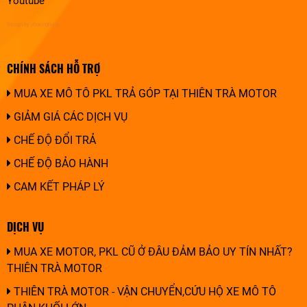
Youtube
design by chuonghung
CHÍNH SÁCH HỖ TRỢ
MUA XE MÔ TÔ PKL TRẢ GÓP TẠI THIÊN TRÀ MOTOR
GIẢM GIÁ CÁC DỊCH VỤ
CHẾ ĐỘ ĐỔI TRẢ
CHẾ ĐỘ BẢO HÀNH
CAM KẾT PHÁP LÝ
DỊCH VỤ
MUA XE MOTOR, PKL CŨ Ở ĐÂU ĐẢM BẢO UY TÍN NHẤT?
THIÊN TRÀ MOTOR
THIÊN TRÀ MOTOR - VẬN CHUYỂN,CỨU HỘ XE MÔ TÔ