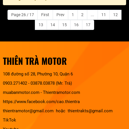
Page 26 / 17
First
Prev
1
2
...
11
12
13
14
15
16
17
THIÊN TRÀ MOTOR
108 đường số 28, Phường 10, Quận 6
0903.271402 - 03878.03878 (Mr. Trà)
muabanmotor.com
-
Thientramotor.com
https://www.facebook.com/cao.thientra
thientramotor@gmail.com hoặc thientrakts@gmail.com
TikTok